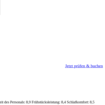
Jetzt prüfen & buchen
it des Personals: 8,9
Frühstücksleistung: 8,4
Schlafkomfort: 8,5