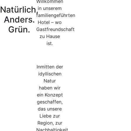
Willkommen
Natürlich,
in unserem
familiengeführten
Anders.
Hotel – wo
Grün.
Gastfreundschaft
zu Hause
Behaglich
ist.
wohnen
Inmitten der
idyllischen
Natur
haben wir
ein Konzept
geschaffen,
das unsere
Liebe zur
Region, zur
Nachhaltigkeit