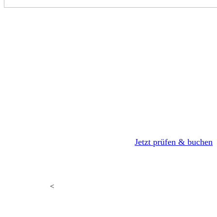
Jetzt ganz einfach
Verfügbarkeit
und
Jetzt prüfen & buchen
Reisezeitraum
prüfen
<