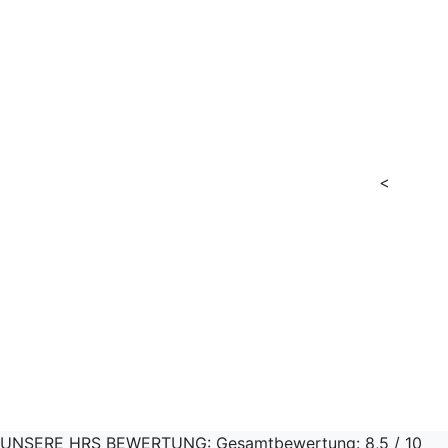
Jetzt ganz einfach
Verfügbarkeit und
Reisezeitraum prüfen
<
Jetzt prüfen & buchen
UNSERE HRS BEWERTUNG:
Gesamtbewertung: 8,5 / 10